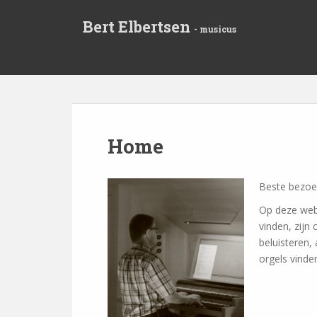
S
Bert Elbertsen
k
- musicus
i
p
t
o
m
a
i
Home
n
c
o
Beste bezoe
n
Op deze webs
t
vinden, zij
e
beluisteren,
n
orgels vinden
t