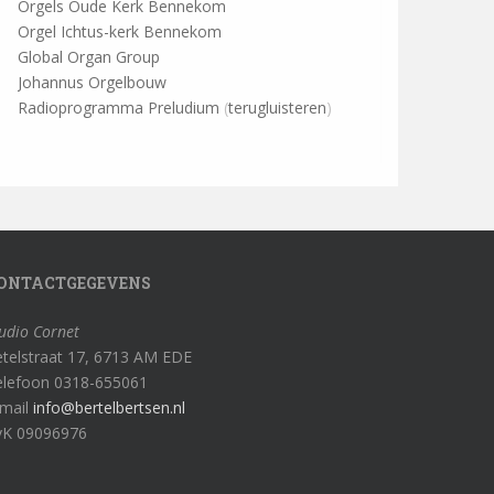
Orgels Oude Kerk Bennekom
Orgel Ichtus-kerk Bennekom
Global Organ Group
Johannus Orgelbouw
Radioprogramma Preludium
(
terugluisteren
)
ONTACTGEGEVENS
udio Cornet
telstraat 17, 6713 AM EDE
elefoon 0318-655061
-mail
info@bertelbertsen.nl
vK 09096976