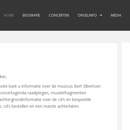
HOME
BIOGRAFIE
CONCERTEN
ORGELINFO
MEDIA
ker,
ite kunt u informatie over de musicus Bert Elbertsen
n concertagenda raadplegen, muziekfragmenten
 achtergrondinformatie over de cd’s en bespeelde
, cd’s bestellen en een reactie achterlaten.